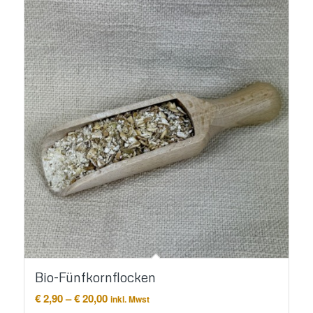
Bio-Fünfkornflocken
Preisspanne:
€
2,90
–
€
20,00
inkl. Mwst
€ 2,90