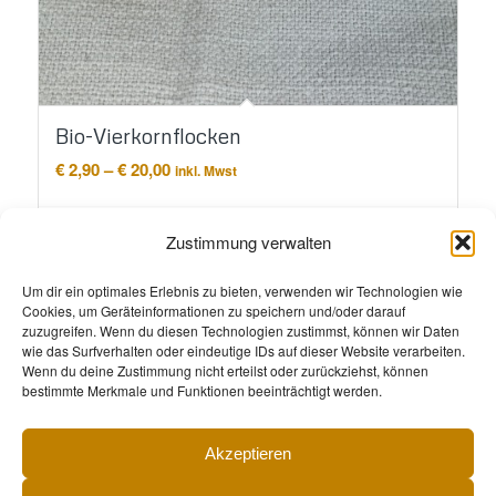
Bio-Vierkornflocken
Preisspanne:
€
2,90
–
€
20,00
inkl. Mwst
€ 2,90
bis
Ausführung wählen
€ 20,00
Zustimmung verwalten
Um dir ein optimales Erlebnis zu bieten, verwenden wir Technologien wie
Cookies, um Geräteinformationen zu speichern und/oder darauf
zuzugreifen. Wenn du diesen Technologien zustimmst, können wir Daten
wie das Surfverhalten oder eindeutige IDs auf dieser Website verarbeiten.
Wenn du deine Zustimmung nicht erteilst oder zurückziehst, können
bestimmte Merkmale und Funktionen beeinträchtigt werden.
Akzeptieren