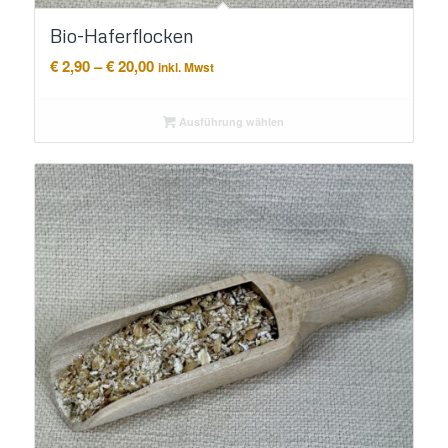
Bio-Haferflocken
Preisspanne:
€
2,90
–
€
20,00
inkl. Mwst
€ 2,90
bis
Ausführung wählen
€ 20,00