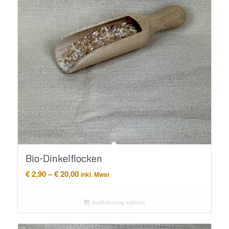
Bio-Dinkelflocken
Preisspanne:
€
2,90
–
€
20,00
inkl. Mwst
€ 2,90
bis
Ausführung wählen
€ 20,00