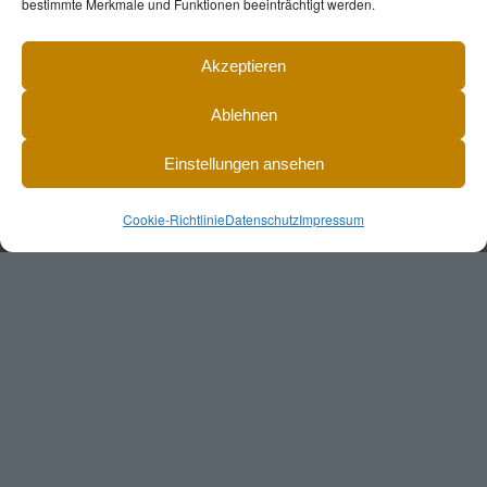
bestimmte Merkmale und Funktionen beeinträchtigt werden.
Akzeptieren
Ablehnen
Einstellungen ansehen
Cookie-Richtlinie
Datenschutz
Impressum
Unsere Preisliste
BROT­BESTELLUNGEN
BIS 20 UHR: 0664 3492106