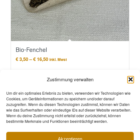
Bio-Fenchel
Preisspanne:
€
3,50
–
€
16,50
inkl. Mwst
€ 3,50
bis
Ausführung wählen
€ 16,50
Zustimmung verwalten
Um dir ein optimales Erlebnis zu bieten, verwenden wir Technologien wie
Cookies, um Geräteinformationen zu speichern und/oder darauf
zuzugreifen. Wenn du diesen Technologien zustimmst, können wir Daten
wie das Surfverhalten oder eindeutige IDs auf dieser Website verarbeiten.
Wenn du deine Zustimmung nicht erteilst oder zurückziehst, können
bestimmte Merkmale und Funktionen beeinträchtigt werden.
Akzeptieren