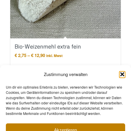
Bio-Weizenmehl extra fein
Preisspanne:
€
2,75
–
€
12,90
inkl. Mwst
€ 2,75
bis
Ausführung wählen
€ 12,90
Zustimmung verwalten
Um dir ein optimales Erlebnis zu bieten, verwenden wir Technologien wie
Cookies, um Geräteinformationen zu speichern und/oder darauf
zuzugreifen. Wenn du diesen Technologien zustimmst, können wir Daten
wie das Surfverhalten oder eindeutige IDs auf dieser Website verarbeiten.
Wenn du deine Zustimmung nicht erteilst oder zurückziehst, können
bestimmte Merkmale und Funktionen beeinträchtigt werden.
Akzeptieren