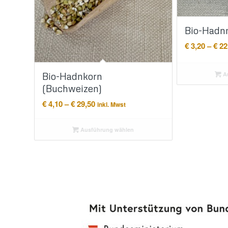
Bio-Hadn
€
3,20
–
€
22
Bio-Hadnkorn
Au
(Buchweizen)
Preisspanne:
€
4,10
–
€
29,50
inkl. Mwst
€ 4,10
bis
Ausführung wählen
€ 29,50