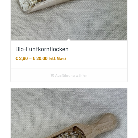
Bio-Fünfkornflocken
Preisspanne:
€
2,90
–
€
20,00
inkl. Mwst
€ 2,90
bis
Ausführung wählen
€ 20,00