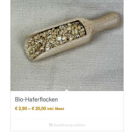
Bio-Haferflocken
Preisspanne:
€
2,90
–
€
20,00
inkl. Mwst
€ 2,90
bis
Ausführung wählen
€ 20,00