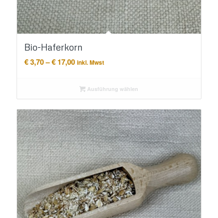
Bio-Haferkorn
Preisspanne:
€
3,70
–
€
17,00
inkl. Mwst
€ 3,70
bis
Ausführung wählen
€ 17,00