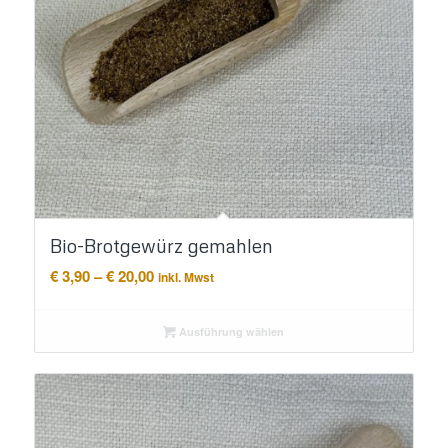
Bio-Brotgewürz gemahlen
Preisspanne:
€
3,90
–
€
20,00
inkl. Mwst
€ 3,90
bis
Ausführung wählen
€ 20,00