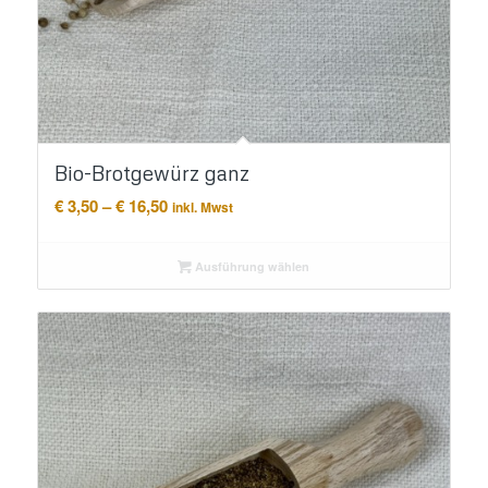
Bio-Brotgewürz ganz
Preisspanne:
€
3,50
–
€
16,50
inkl. Mwst
€ 3,50
bis
Ausführung wählen
€ 16,50