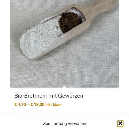
Bio-Brotmehl mit Gewürzen
Preisspanne:
€
4,10
–
€
19,00
inkl. Mwst
€ 4,10
bis
Ausführung wählen
€ 19,00
Zustimmung verwalten