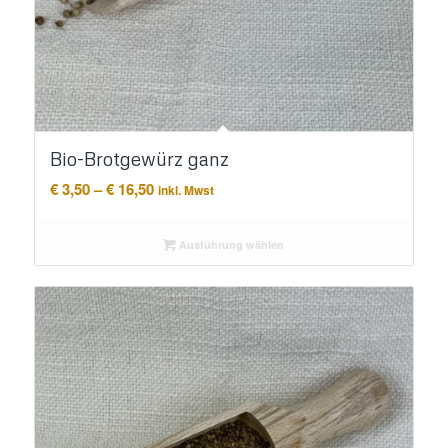
Bio-Brotgewürz ganz
Preisspanne:
€
3,50
–
€
16,50
inkl. Mwst
€ 3,50
bis
Ausführung wählen
€ 16,50