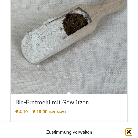
Bio-Brotmehl mit Gewürzen
Preisspanne:
€
4,10
–
€
19,00
inkl. Mwst
€ 4,10
bis
Ausführung wählen
€ 19,00
Zustimmung verwalten