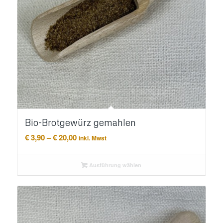
Bio-Brotgewürz gemahlen
Preisspanne:
€
3,90
–
€
20,00
inkl. Mwst
€ 3,90
bis
Ausführung wählen
€ 20,00