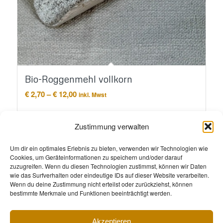
Bio-Roggenmehl vollkorn
Preisspanne:
€
2,70
–
€
12,00
inkl. Mwst
€ 2,70
bis
Ausführung wählen
€ 12,00
Zustimmung verwalten
Um dir ein optimales Erlebnis zu bieten, verwenden wir Technologien wie
Cookies, um Geräteinformationen zu speichern und/oder darauf
zuzugreifen. Wenn du diesen Technologien zustimmst, können wir Daten
wie das Surfverhalten oder eindeutige IDs auf dieser Website verarbeiten.
Wenn du deine Zustimmung nicht erteilst oder zurückziehst, können
bestimmte Merkmale und Funktionen beeinträchtigt werden.
Akzeptieren