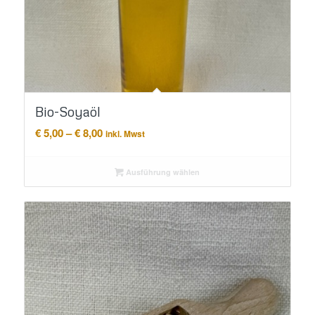
Bio-Soyaöl
Preisspanne:
€
5,00
–
€
8,00
inkl. Mwst
€ 5,00
bis
Ausführung wählen
€ 8,00