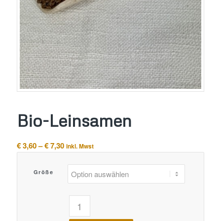
Bio-Leinsamen
Preisspanne:
€
3,60
–
€
7,30
inkl. Mwst
€ 3,60
bis
Größe
€ 7,30