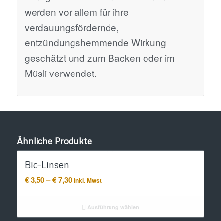
werden vor allem für ihre
verdauungsfördernde,
entzündungshemmende Wirkung
geschätzt und zum Backen oder im
Müsli verwendet.
Ähnliche Produkte
Bio-Linsen
Preisspanne:
€
3,50
–
€
7,30
inkl. Mwst
€ 3,50
bis
Ausführung wählen
€ 7,30