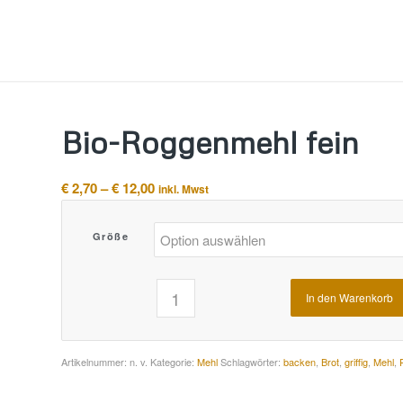
Bio-Roggenmehl fein
Preisspanne:
€
2,70
–
€
12,00
inkl. Mwst
€ 2,70
bis
Größe
€ 12,00
In den Warenkorb
Alternative:
Artikelnummer:
n. v.
Kategorie:
Mehl
Schlagwörter:
backen
,
Brot
,
griffig
,
Mehl
,