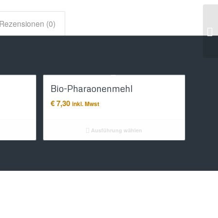
Rezensionen (0)
Bio-Pharaonenmehl
€
7,30
inkl. Mwst
Ausführung wählen