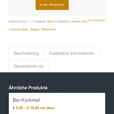
In den Warenkorb
Alternative:
Zurücksetzen
Artikelnummer:
n. v.
Kategorie:
Mehl
Schlagwörter:
backen
,
Brot
,
Johannisroggen
,
Roggen
,
Waldstaude
Beschreibung
Zusätzliche Informationen
Rezensionen (0)
Ähnliche Produkte
Bio-Kümmel
Preisspanne:
€
3,50
–
€
16,50
inkl. Mwst
€ 3,50