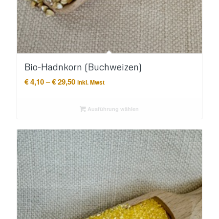
Bio-Hadnkorn (Buchweizen)
Preisspanne:
€
4,10
–
€
29,50
inkl. Mwst
€ 4,10
bis
Ausführung wählen
€ 29,50