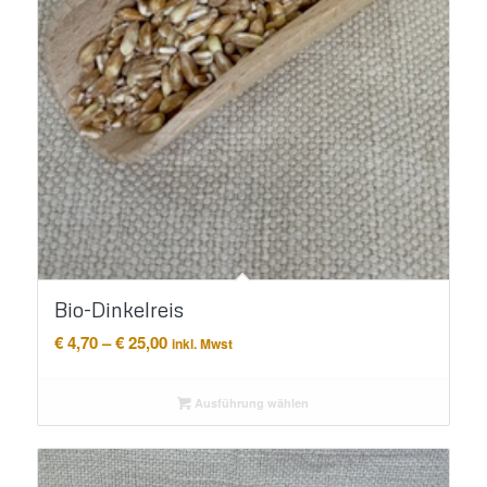
Bio-Dinkelreis
Preisspanne:
€
4,70
–
€
25,00
inkl. Mwst
€ 4,70
bis
Ausführung wählen
€ 25,00