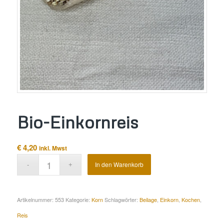
Bio-Einkornreis
€
4,20
inkl. Mwst
Alternative:
In den Warenkorb
Artikelnummer:
553
Kategorie:
Korn
Schlagwörter:
Beilage
,
Einkorn
,
Kochen
,
Reis