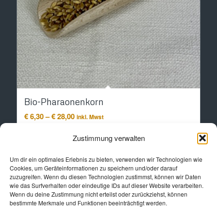
Bio-Pharaonenkorn
Preisspanne:
€
6,30
–
€
28,00
inkl. Mwst
€ 6,30
bis
Zustimmung verwalten
Ausführung wählen
€ 28,00
Um dir ein optimales Erlebnis zu bieten, verwenden wir Technologien wie
Cookies, um Geräteinformationen zu speichern und/oder darauf
zuzugreifen. Wenn du diesen Technologien zustimmst, können wir Daten
wie das Surfverhalten oder eindeutige IDs auf dieser Website verarbeiten.
Wenn du deine Zustimmung nicht erteilst oder zurückziehst, können
bestimmte Merkmale und Funktionen beeinträchtigt werden.