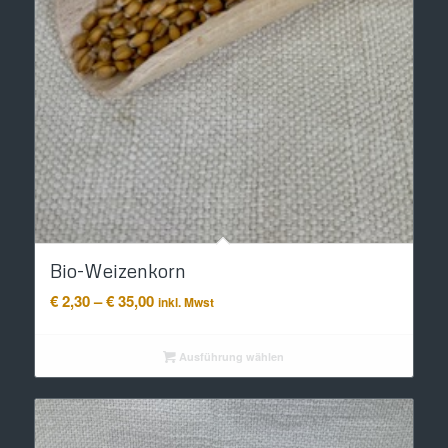
Bio-Weizenkorn
Preisspanne:
€
2,30
–
€
35,00
inkl. Mwst
€ 2,30
bis
Ausführung wählen
€ 35,00