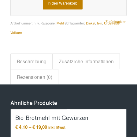
In den Warenkorb
Alternative:
Zurücksetzen
Artikelnummer:
n. v.
Kategorie:
Mehl
Schlagwörter:
Dinkel
,
fein
,
Urgetreide
,
Vollkorn
Beschreibung
Zusätzliche Informationen
Rezensionen (0)
Ähnliche Produkte
Bio-Brotmehl mit Gewürzen
Preisspanne:
€
4,10
–
€
19,00
inkl. Mwst
€ 4,10