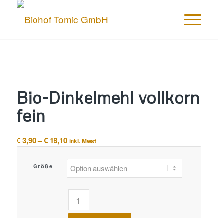
Bio-Dinkelmehl vollkorn
fein
Preisspanne:
€
3,90
–
€
18,10
inkl. Mwst
€ 3,90
bis
Größe
€ 18,10