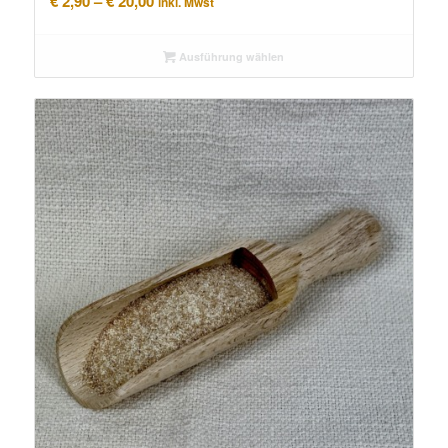
€
2,90
–
€
20,00
inkl. Mwst
€ 2,90
bis
Ausführung wählen
€ 20,00