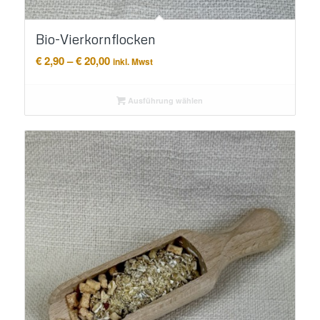
Bio-Vierkornflocken
Preisspanne:
€
2,90
–
€
20,00
inkl. Mwst
€ 2,90
bis
Ausführung wählen
€ 20,00