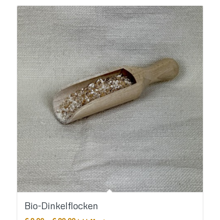
Bio-Dinkelflocken
Preisspanne: