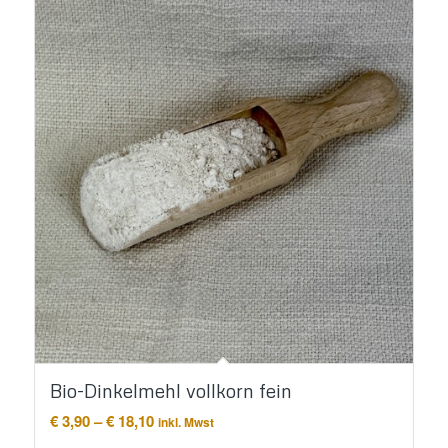
Bio-Dinkelmehl vollkorn fein
Preisspanne:
€
3,90
–
€
18,10
inkl. Mwst
€ 3,90