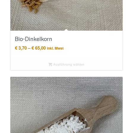
Bio-Dinkelkorn
Preisspanne:
€
3,70
–
€
65,00
inkl. Mwst
€ 3,70
bis
Ausführung wählen
€ 65,00