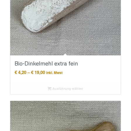
Bio-Dinkelmehl extra fein
Preisspanne:
€
4,20
–
€
19,00
inkl. Mwst
€ 4,20
bis
Ausführung wählen
€ 19,00