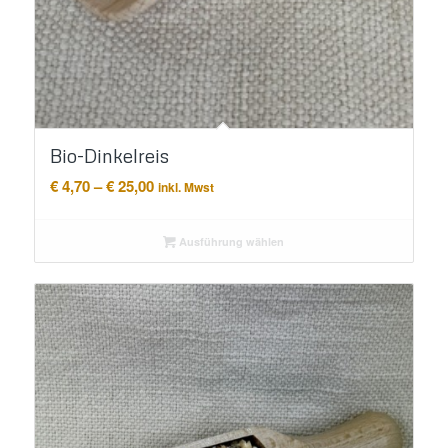
Bio-Dinkelreis
Preisspanne:
€
4,70
–
€
25,00
inkl. Mwst
€ 4,70
bis
Ausführung wählen
€ 25,00