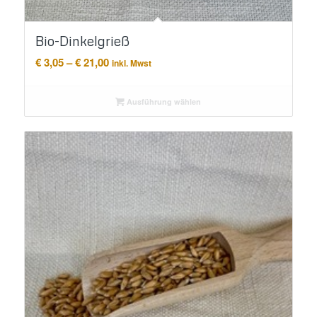
Bio-Dinkelgrieß
Preisspanne:
€
3,05
–
€
21,00
inkl. Mwst
€ 3,05
bis
Ausführung wählen
€ 21,00