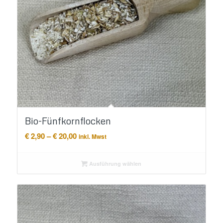
Bio-Fünfkornflocken
Preisspanne:
€
2,90
–
€
20,00
inkl. Mwst
€ 2,90
bis
Ausführung wählen
€ 20,00