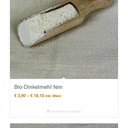
Bio-Dinkelmehl fein
Preisspanne:
€
3,90
–
€
18,10
inkl. Mwst
€ 3,90
bis
Ausführung wählen
€ 18,10