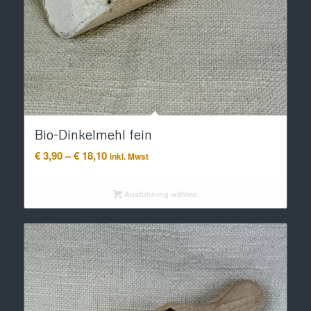
Bio-Dinkelmehl fein
Preisspanne:
€
3,90
–
€
18,10
inkl. Mwst
€ 3,90
bis
Ausführung wählen
€ 18,10