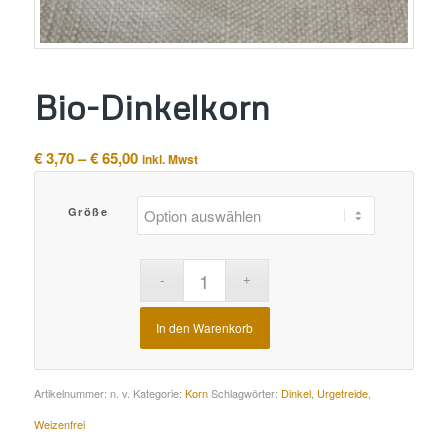
Bio-Dinkelkorn
Preisspanne:
€
3,70
–
€
65,00
inkl. Mwst
€ 3,70
bis
Größe
€ 65,00
In den Warenkorb
Alternative:
Artikelnummer:
n. v.
Kategorie:
Korn
Schlagwörter:
Dinkel
,
Urgetreide
,
Weizenfrei