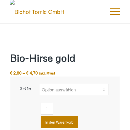
Bio-Hirse gold
Preisspanne:
€
2,80
–
€
4,70
inkl. Mwst
€ 2,80
bis
Größe
€ 4,70
In den Warenkorb