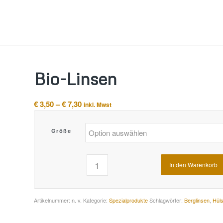
Bio-Linsen
Preisspanne:
€
3,50
–
€
7,30
inkl. Mwst
€ 3,50
bis
Größe
€ 7,30
In den Warenkorb
Alternative:
Artikelnummer:
n. v.
Kategorie:
Spezialprodukte
Schlagwörter:
Berglinsen
,
Hül